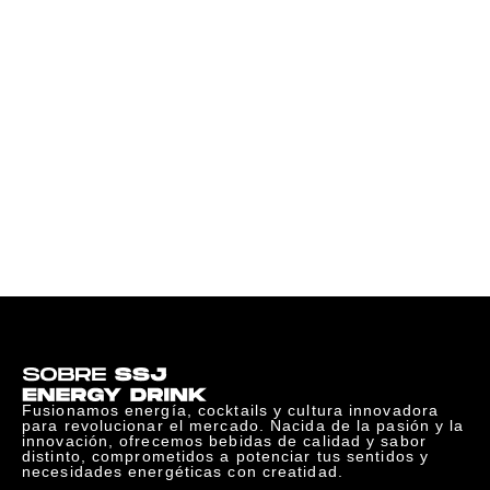
con tu dupla favorita.
RUSKIY – VDK & GUARANÁ.
No necesitás más: AMIGOS,
AMIGAS y SSJ.
Fusionamos energía, cocktails y cultura innovadora
para revolucionar el mercado. Nacida de la pasión y la
innovación, ofrecemos bebidas de calidad y sabor
distinto, comprometidos a potenciar tus sentidos y
necesidades energéticas con creatidad.