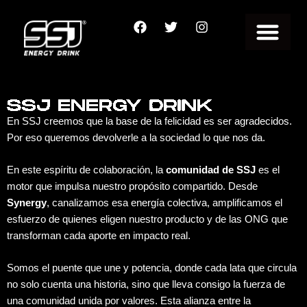
Ir
F
T
I
al
a
w
n
contenido
c
i
s
e
t
t
SSJ Energy Drink
SSJ Synergy
Quiero distribuir
b
t
a
o
e
g
o
r
r
k
a
En SSJ creemos que la base de la felicidad es ser agradecidos.
m
Por eso queremos devolverle a la sociedad lo que nos da.
En este espíritu de colaboración, la
comunidad de SSJ
es el
motor que impulsa nuestro propósito compartido. Desde
Synergy
, canalizamos esa energía colectiva, amplificamos el
esfuerzo de quienes eligen nuestro producto y de las ONG que
transforman cada aporte en impacto real.
Somos el puente que une y potencia, donde cada lata que circula
no solo cuenta una historia, sino que lleva consigo la fuerza de
una comunidad unida por valores. Esta alianza entre la